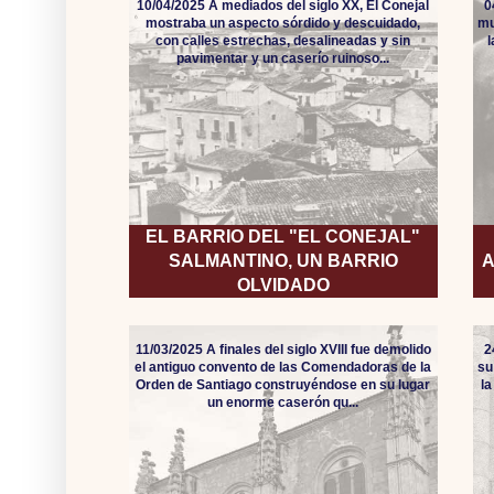
10/04/2025 A mediados del siglo XX, El Conejal
0
mostraba un aspecto sórdido y descuidado,
mu
con calles estrechas, desalineadas y sin
pavimentar y un caserío ruinoso...
EL BARRIO DEL "EL CONEJAL"
SALMANTINO, UN BARRIO
A
OLVIDADO
11/03/2025 A finales del siglo XVIII fue demolido
2
el antiguo convento de las Comendadoras de la
su
Orden de Santiago construyéndose en su lugar
l
un enorme caserón qu...