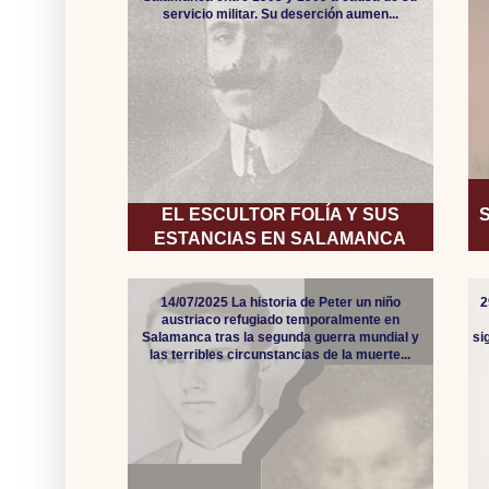
servicio militar. Su deserción aumen...
EL ESCULTOR FOLÍA Y SUS
ESTANCIAS EN SALAMANCA
14/07/2025 La historia de Peter un niño
2
austriaco refugiado temporalmente en
Salamanca tras la segunda guerra mundial y
si
las terribles circunstancias de la muerte...