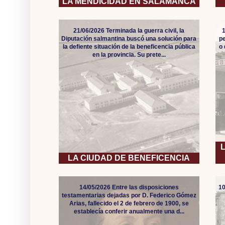
LA MENDICIDAD EN SALAMANCA
21/06/2026 Terminada la guerra civil, la
Diputación salmantina buscó una solución para
pe
la defiente situación de la beneficencia pública
o
en la provincia. Su prete...
LA CIUDAD DE BENEFICENCIA
14/05/2026 Entre las disposiciones
10
testamentarias dejadas por D. Federico Gómez
Arias, fallecido el 2 de febrero de 1900, se
establecía conferir anualmente una d...