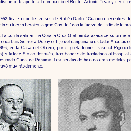
 discurso de apertura lo pronunció el Rector Antonio Tovar y cerró 
1953 finaliza con los versos de Rubén Darío: “Cuando en vientres de
ó su fuerza heroica la gran Castilla / con la fuerza del indio de la mo
cha con la salmantina Coralía Orús Graf, embarazada de su primera 
le da Luis Somoza Debayle, hijo del sanguinario dictador Anastasi
/1956, en la Casa del Obrero, por el poeta leonés Pascual Rigobert
) y fallece 8 días después, tras haber sido trasladado al Hospital d
cupado Canal de Panamá. Las heridas de bala no eran mortales per
agravó muy rápidamente.