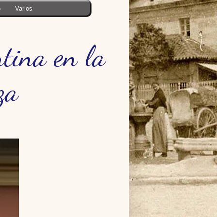
o
Varios
tina en la
za