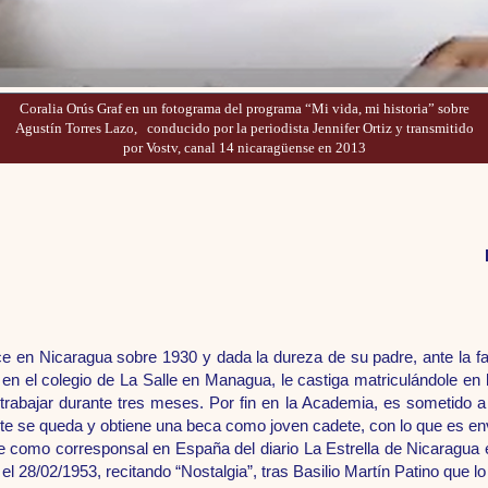
Coralia Orús Graf en un fotograma del programa “Mi vida, mi historia” sobre
Agustín Torres Lazo, conducido por la periodista Jennifer Ortiz y transmitido
por Vostv, canal 14 nicaragüense en 2013
e en Nicaragua sobre 1930 y dada la dureza de su padre, ante la fal
 en el colegio de La Salle en Managua, le castiga matriculándole en
trabajar durante tres meses. Por fin en la Academia, es sometido a 
ente se queda y obtiene una beca como joven cadete, con lo que es 
ce como corresponsal en España del diario La Estrella de Nicaragua
el 28/02/1953, recitando “Nostalgia”, tras Basilio Martín Patino que l