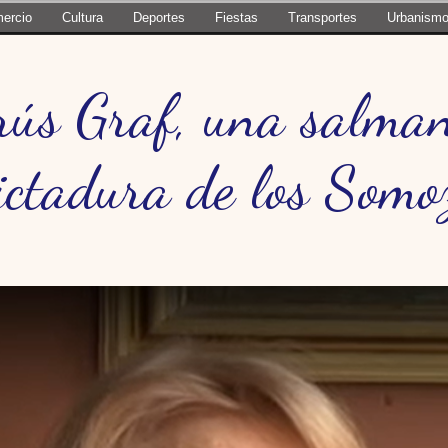
ercio
Cultura
Deportes
Fiestas
Transportes
Urbanism
rús Graf, una salman
ictadura de los Somo