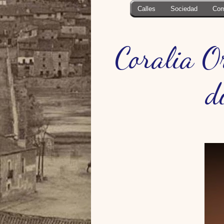
Calles
Sociedad
Com
Coralia O
d