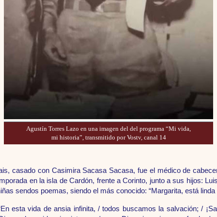
Agustín Torres Lazo en una imagen del
del programa “Mi vida,
mi historia”, transmitido por Vostv, canal 14
lais, casado con Casimira Sacasa Sacasa, fue el médico de cabece
emporada en la isla de Cardón, frente a Corinto, junto a sus hijos: L
 niñas sendos poemas, siendo el más conocido: “Margarita, está lind
“En esta vida de ansia infinita, / todos buscamos la salvación; / ¡S