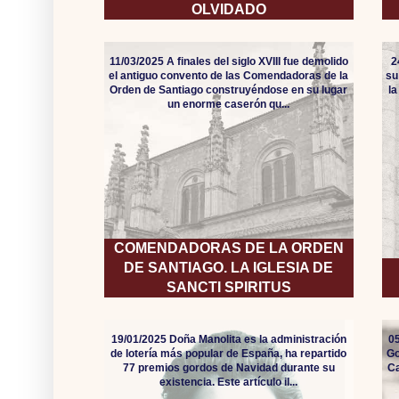
OLVIDADO
11/03/2025 A finales del siglo XVIII fue demolido
2
el antiguo convento de las Comendadoras de la
su
Orden de Santiago construyéndose en su lugar
l
un enorme caserón qu...
COMENDADORAS DE LA ORDEN
DE SANTIAGO. LA IGLESIA DE
SANCTI SPIRITUS
19/01/2025 Doña Manolita es la administración
05
de lotería más popular de España, ha repartido
Go
77 premios gordos de Navidad durante su
Ca
existencia. Este artículo il...