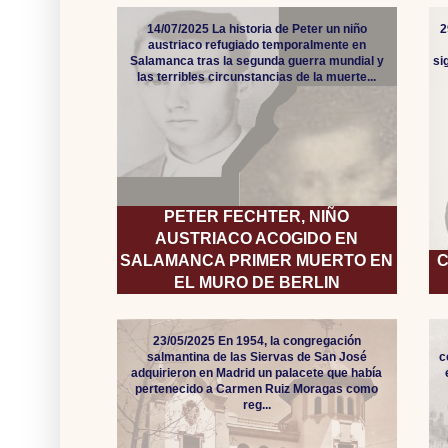
14/07/2025 La historia de Peter un niño
2
austriaco refugiado temporalmente en
Salamanca tras la segunda guerra mundial y
si
las terribles circunstancias de la muerte...
PETER FECHTER, NIÑO
AUSTRIACO ACOGIDO EN
SALAMANCA PRIMER MUERTO EN
C
EL MURO DE BERLIN
23/05/2025 En 1954, la congregación
salmantina de las Siervas de San José
c
adquirieron en Madrid un palacete que había
pertenecido a Carmen Ruiz Moragas como
reg...