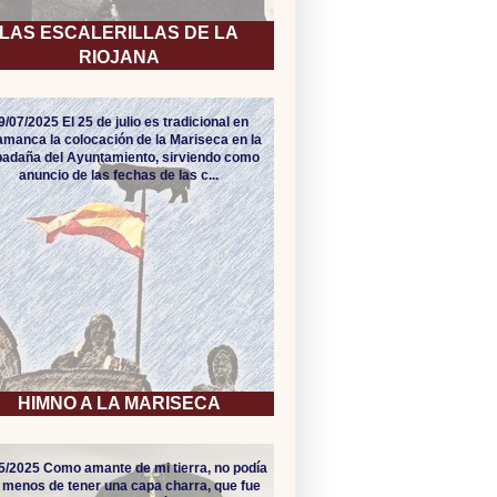
LAS ESCALERILLAS DE LA
RIOJANA
9/07/2025 El 25 de julio es tradicional en
amanca la colocación de la Mariseca en la
adaña del Ayuntamiento, sirviendo como
anuncio de las fechas de las c...
HIMNO A LA MARISECA
5/2025 Como amante de mi tierra, no podía
 menos de tener una capa charra, que fue