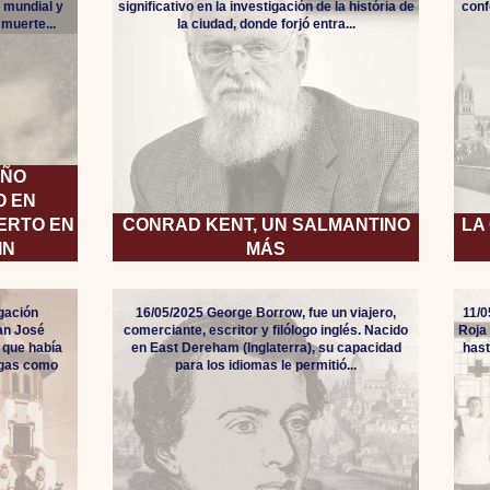
 mundial y
significativo en la investigación de la história de
conf
 muerte...
la ciudad, donde forjó entra...
IÑO
O EN
ERTO EN
CONRAD KENT, UN SALMANTINO
LA
IN
MÁS
gación
16/05/2025 George Borrow, fue un viajero,
11/0
an José
comerciante, escritor y filólogo inglés. Nacido
Roja
 que había
en East Dereham (Inglaterra), su capacidad
hast
agas como
para los idiomas le permitió...