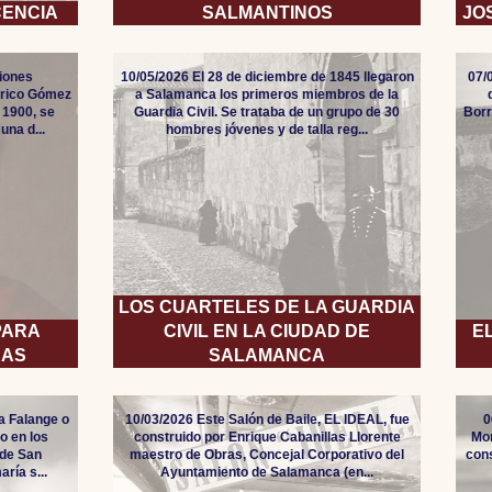
CENCIA
SALMANTINOS
JO
ciones
10/05/2026 El 28 de diciembre de 1845 llegaron
07/
erico Gómez
a Salamanca los primeros miembros de la
e 1900, se
Guardia Civil. Se trataba de un grupo de 30
Borr
una d...
hombres jóvenes y de talla reg...
LOS CUARTELES DE LA GUARDIA
PARA
CIVIL EN LA CIUDAD DE
E
RAS
SALAMANCA
la Falange o
10/03/2026 Este Salón de Baile, EL IDEAL, fue
0
o en los
construido por Enrique Cabanillas Llorente
Mon
 de San
maestro de Obras, Concejal Corporativo del
cons
ría s...
Ayuntamiento de Salamanca (en...