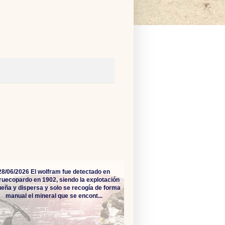
28/06/2026 El wolfram fue detectado en
ruecopardo en 1902, siendo la explotación
eña y dispersa y solo se recogía de forma
manual el mineral que se encont...