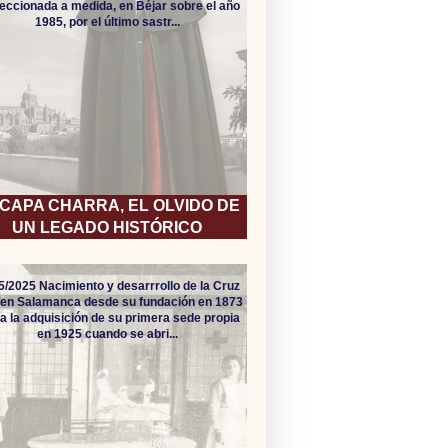
eccionada a medida, en Béjar sobre el año
1985, por el último sastr...
 CAPA CHARRA, EL OLVIDO DE
UN LEGADO HISTÓRICO
5/2025 Nacimiento y desarrrollo de la Cruz
 en Salamanca desde su fundación en 1873
a la adquisición de su primera sede propia
en 1925 cuando se abri...