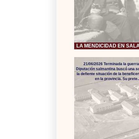
LA MENDICIDAD EN SA
21/06/2026 Terminada la guerra c
Diputación salmantina buscó una so
la defiente situación de la benefice
en la provincia. Su prete..