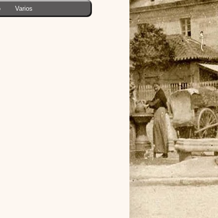
o
Varios