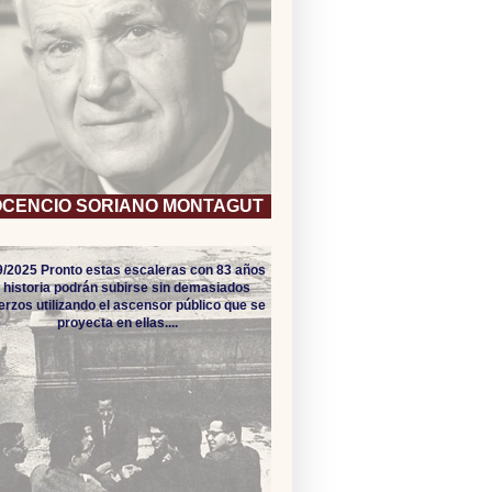
OCENCIO SORIANO MONTAGUT
9/2025 Pronto estas escaleras con 83 años
 historia podrán subirse sin demasiados
erzos utilizando el ascensor público que se
proyecta en ellas....