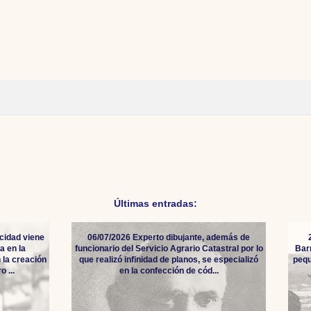
Últimas entradas:
cidad viene
06/07/2026 Experto dibujante, además de
a en la
funcionario del Servicio Agrario Catastral por lo
Bar
 la creación
que realizó infinidad de planos, se especializó
pequ
 ...
en la confección de cód...