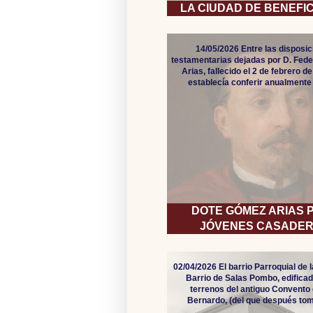
LA CIUDAD DE BENEFI
14/05/2026 Entre las disposi
testamentarias dejadas por D. Fed
Arias, fallecido el 2 de febrero d
establecía conferir anualmente 
DOTE GÓMEZ ARIAS 
JÓVENES CASADE
02/04/2026 El barrio Parroquial de 
Barrio de Salas Pombo, edificad
terrenos del antiguo Convento
Bernardo, (del que después toma