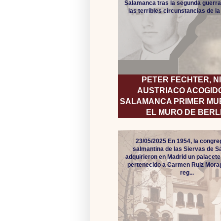
Salamanca tras la segunda guerra
las terribles circunstancias de la
PETER FECHTER, N
AUSTRIACO ACOGID
SALAMANCA PRIMER MU
EL MURO DE BERL
23/05/2025 En 1954, la congre
salmantina de las Siervas de S
adquirieron en Madrid un palacete
pertenecido a Carmen Ruiz Mor
reg...