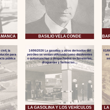
LAMANCA
BASILIO VELA CONDE
BAR
ivil, la
14/06/2026 La gasolina y otros derivados del
01/0
lución para
petróleo se venían utilizando como disolventes
es 
ncia pública
o quitamanchas y despachados en ferreterías,
so
.
droguerías y farmacias....
LA GASOLINA Y LOS VEHÍCULOS
LA