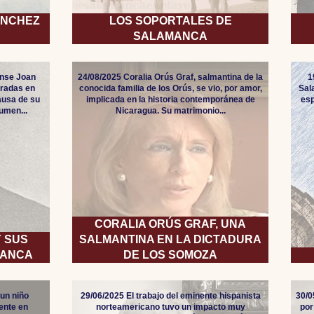
ÁNCHEZ
LOS SOPORTALES DE
SALAMANCA
ense Joan
24/08/2025 Coralia Orús Graf, salmantina de la
1
oradas en
conocida familia de los Orús, se vio, por amor,
Sal
ausa de su
implicada en la historia contemporánea de
esp
aumen...
Nicaragua. Su matrimonio...
CORALIA ORÚS GRAF, UNA
Y SUS
SALMANTINA EN LA DICTADURA
MANCA
DE LOS SOMOZA
 un niño
29/06/2025 El trabajo del eminente hispanista
30/0
ente en
norteamericano tuvo un impacto muy
por