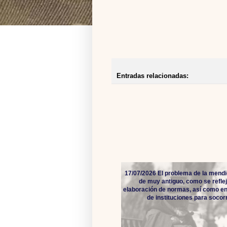
Entradas relacionadas:
17/07/2026 El problema de la mendi
de muy antiguo, como se reflej
elaboración de normas, así como en
de instituciones para socorro