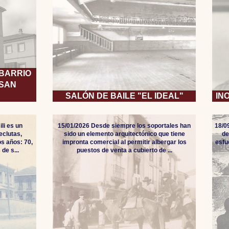
 BARRIO
 SAN
SALÓN DE BAILE "EL IDEAL"
IN
li es un
15/01/2026 Desde siempre los soportales han
18/0
eclutas,
sido un elemento arquitectónico que tiene
de
s años: 70,
impronta comercial al permitir albergar los
esfu
de s...
puestos de venta a cubierto de ...