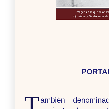
Imagen en la que se observ
Quintana y Navío antes de 
PORTA
T
ambién denomin