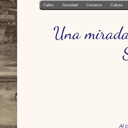
Calles
Sociedad
Comercio
Cultura
Una mirada 
Al 