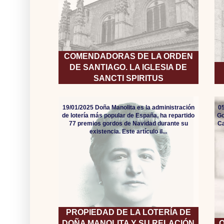
COMENDADORAS DE LA ORDEN
DE SANTIAGO. LA IGLESIA DE
SANCTI SPIRITUS
19/01/2025 Doña Manolita es la administración
05
de lotería más popular de España, ha repartido
Go
77 premios gordos de Navidad durante su
Ca
existencia. Este artículo il...
PROPIEDAD DE LA LOTERÍA DE
DOÑA MANOLITA Y SU RELACIÓN
O