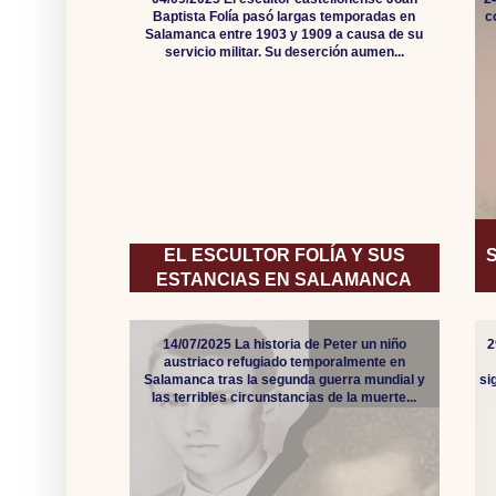
Baptista Folía pasó largas temporadas en
c
Salamanca entre 1903 y 1909 a causa de su
servicio militar. Su deserción aumen...
EL ESCULTOR FOLÍA Y SUS
ESTANCIAS EN SALAMANCA
14/07/2025 La historia de Peter un niño
2
austriaco refugiado temporalmente en
Salamanca tras la segunda guerra mundial y
si
las terribles circunstancias de la muerte...