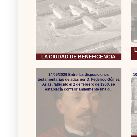
LA CIUDAD DE BENEFICENCIA
14/05/2026 Entre las disposiciones
10
testamentarias dejadas por D. Federico Gómez
Arias, fallecido el 2 de febrero de 1900, se
establecía conferir anualmente una d...