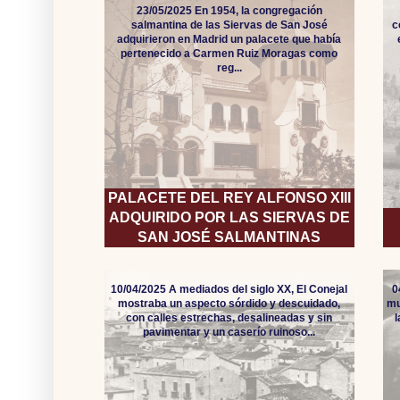
23/05/2025 En 1954, la congregación
salmantina de las Siervas de San José
c
adquirieron en Madrid un palacete que había
pertenecido a Carmen Ruiz Moragas como
reg...
PALACETE DEL REY ALFONSO XIII
ADQUIRIDO POR LAS SIERVAS DE
SAN JOSÉ SALMANTINAS
10/04/2025 A mediados del siglo XX, El Conejal
0
mostraba un aspecto sórdido y descuidado,
mu
con calles estrechas, desalineadas y sin
pavimentar y un caserío ruinoso...