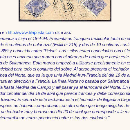
a en
http://www.filaposta.com
dice así:
lamanca a Lieja el 18-4-94. Presenta un franqueo multicolor tanto en 
 5 centimos de color azul (Edifil nº 215) y dos de 10 centimos castañ
1.889 y conocida como “Pelon”. Los sellos estan cancelados con el f
nta en el anverso una marca con el número de orden que hacía este e
dad de Salamanca. Esta marca empezó a utilizarse precisamente en es
ticidad para todo el conjunto del sobre. Al dorso presenta el fechado
inea del Norte, que es la que unía Madrid-Irun-Francia del día 19 de ab
a ruta en dirección a Francia. La linea Norte no pasaba por Salamanca 
a hasta Medina del Campo y alli pasar ya al ferrocarril del Norte. En
r circular del día 19 de abril que parece frances y debe correspond
 frances. Encima de este fechador esta el fechador de llegada a Liege 
espues de haberlo comprobado con otro sobre que tengo dirigidos de 
ve un fechador muy borroso del día 20 de abril que corresponde a la m
 intercambio de correspondencia entre estas dos ciudades."