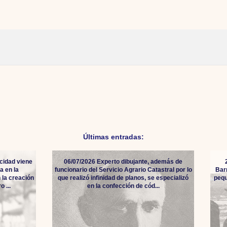
Últimas entradas:
cidad viene
06/07/2026 Experto dibujante, además de
a en la
funcionario del Servicio Agrario Catastral por lo
Bar
 la creación
que realizó infinidad de planos, se especializó
pequ
 ...
en la confección de cód...