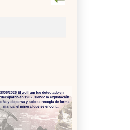
28/06/2026 El wolfram fue detectado en
ruecopardo en 1902, siendo la explotación
eña y dispersa y solo se recogía de forma
manual el mineral que se encont...