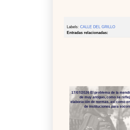
Labels:
CALLE DEL GRILLO
Entradas relacionadas:
17/07/2026 El problema de la mendi
de muy antiguo, como se reflej
elaboración de normas, así como en
de instituciones para socorro