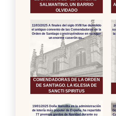
SALMANTINO, UN BARRIO
A
OLVIDADO
11/03/2025 A finales del siglo XVIII fue demolido
2
el antiguo convento de las Comendadoras de la
su
Orden de Santiago construyéndose en su lugar
l
un enorme caserón qu...
COMENDADORAS DE LA ORDEN
DE SANTIAGO. LA IGLESIA DE
SANCTI SPIRITUS
19/01/2025 Doña Manolita es la administración
05
de lotería más popular de España, ha repartido
Go
77 premios gordos de Navidad durante su
Ca