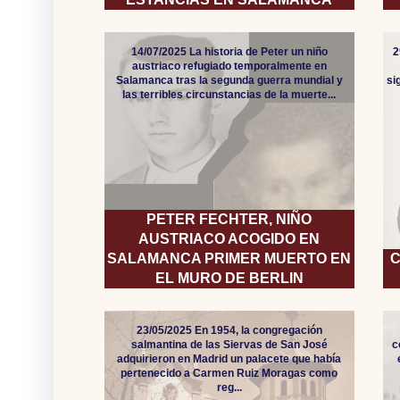
14/07/2025 La historia de Peter un niño
2
austriaco refugiado temporalmente en
Salamanca tras la segunda guerra mundial y
si
las terribles circunstancias de la muerte...
PETER FECHTER, NIÑO
AUSTRIACO ACOGIDO EN
SALAMANCA PRIMER MUERTO EN
C
EL MURO DE BERLIN
23/05/2025 En 1954, la congregación
salmantina de las Siervas de San José
c
adquirieron en Madrid un palacete que había
pertenecido a Carmen Ruiz Moragas como
reg...