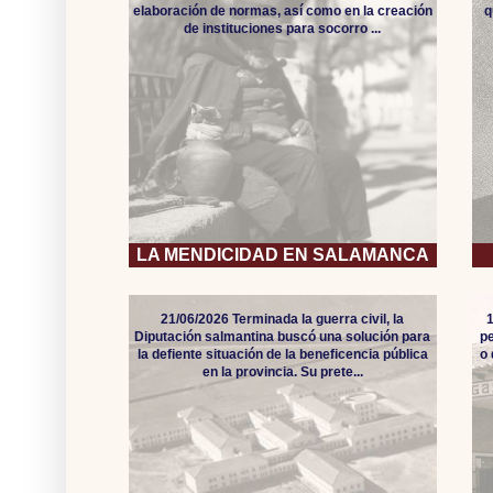
elaboración de normas, así como en la creación
q
de instituciones para socorro ...
LA MENDICIDAD EN SALAMANCA
21/06/2026 Terminada la guerra civil, la
Diputación salmantina buscó una solución para
pe
la defiente situación de la beneficencia pública
o
en la provincia. Su prete...