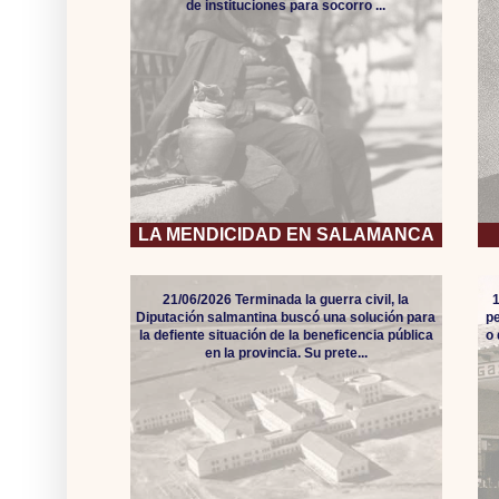
de instituciones para socorro ...
LA MENDICIDAD EN SALAMANCA
21/06/2026 Terminada la guerra civil, la
Diputación salmantina buscó una solución para
pe
la defiente situación de la beneficencia pública
o
en la provincia. Su prete...