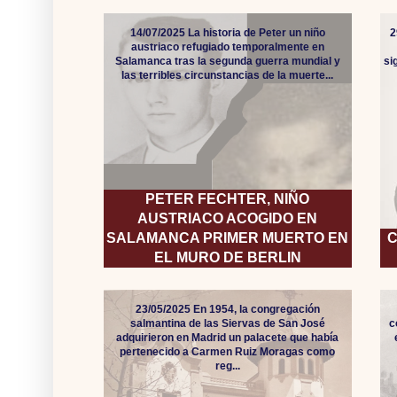
14/07/2025 La historia de Peter un niño
2
austriaco refugiado temporalmente en
Salamanca tras la segunda guerra mundial y
si
las terribles circunstancias de la muerte...
PETER FECHTER, NIÑO
AUSTRIACO ACOGIDO EN
SALAMANCA PRIMER MUERTO EN
C
EL MURO DE BERLIN
23/05/2025 En 1954, la congregación
salmantina de las Siervas de San José
c
adquirieron en Madrid un palacete que había
pertenecido a Carmen Ruiz Moragas como
reg...