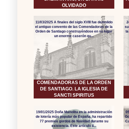
OLVIDADO
11/03/2025 A finales del siglo XVIII fue demolido
2
el antiguo convento de las Comendadoras de la
su
Orden de Santiago construyéndose en su lugar
l
un enorme caserón qu...
COMENDADORAS DE LA ORDEN
DE SANTIAGO. LA IGLESIA DE
SANCTI SPIRITUS
19/01/2025 Doña Manolita es la administración
05
de lotería más popular de España, ha repartido
Go
77 premios gordos de Navidad durante su
Ca
existencia. Este artículo il...