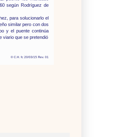
1560 según Rodríguez de
ez, para solucionarlo el
seño similar pero con dos
bo y el puente continúa
e viario que se pretendió
©
C.H. fc 20/03/15 Rev. 01