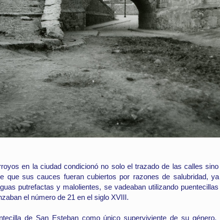
Foto 2 de 4
Foto 4 de 4
Foto 3 de 4
rroyos en la ciudad condicionó no solo el trazado de las calles sin
de que sus cauces fueran cubiertos por razones de salubridad, ya
guas putrefactas y malolientes, se vadeaban utilizando puentecillas
zaban el número de 21 en el siglo XVIII.
ntecilla de San Esteban como único superviviente de su género.