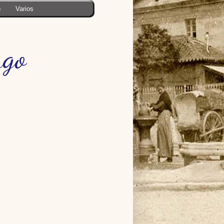
o
Varios
ngo