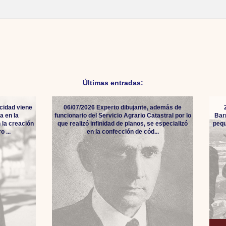
Últimas entradas:
cidad viene
06/07/2026 Experto dibujante, además de
a en la
funcionario del Servicio Agrario Catastral por lo
Bar
 la creación
que realizó infinidad de planos, se especializó
pequ
 ...
en la confección de cód...