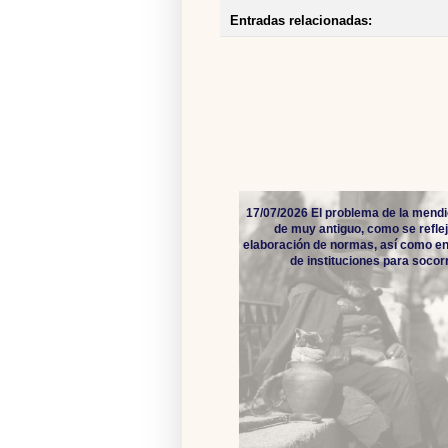
Entradas relacionadas:
17/07/2026 El problema de la mendi
de muy antiguo, como se reflej
elaboración de normas, así como en
de instituciones para socorro