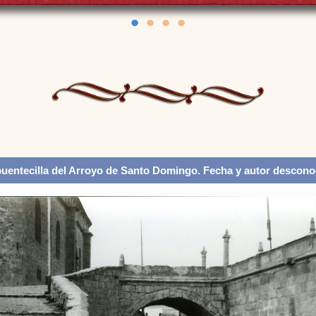
•
•
•
•
puentecilla del Arroyo de Santo Domingo. Fecha y autor descono