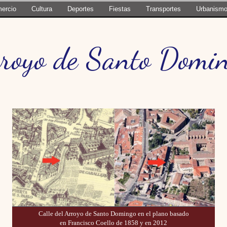
ercio
Cultura
Deportes
Fiestas
Transportes
Urbanism
royo de Santo Domi
Calle del Arroyo de Santo Domingo en el plano basado
en Francisco Coello de 1858 y en 2012