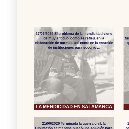
17/07/2026 El problema de la mendicidad viene
de muy antiguo, como se refleja en la
fu
elaboración de normas, así como en la creación
q
de instituciones para socorro ...
LA MENDICIDAD EN SALAMANCA
21/06/2026 Terminada la guerra civil, la
Diputación salmantina buscó una solución para
pe