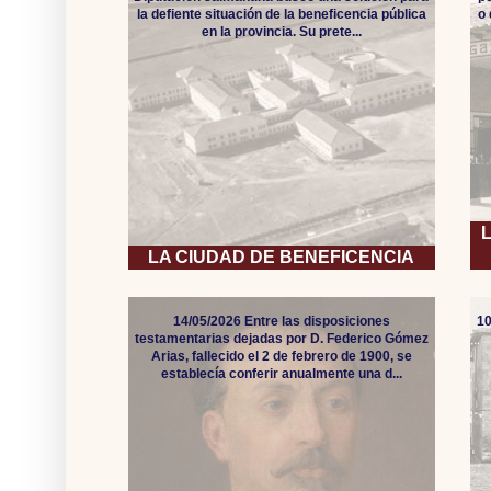
la defiente situación de la beneficencia pública
o
en la provincia. Su prete...
LA CIUDAD DE BENEFICENCIA
14/05/2026 Entre las disposiciones
10
testamentarias dejadas por D. Federico Gómez
Arias, fallecido el 2 de febrero de 1900, se
establecía conferir anualmente una d...