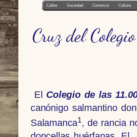
Calles
Sociedad
Comercio
Cultura
Cruz del Colegi
El
Colegio de las 11.0
canónigo salmantino don
1
Salamanca
, de rancia 
doncellas huérfanas. El 