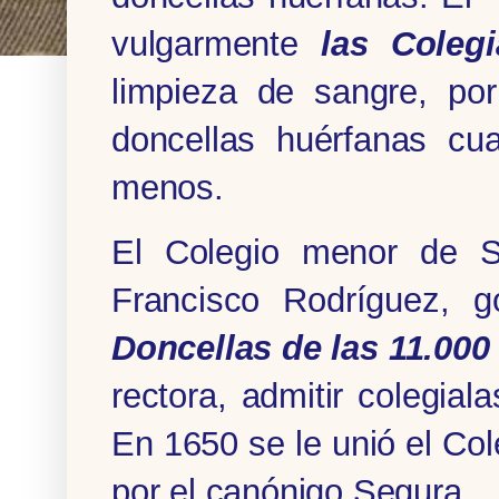
vulgarmente
las Colegi
limpieza de sangre, po
doncellas huérfanas cu
menos.
El Colegio menor de S
Francisco Rodríguez, 
Donce­llas de las 11.000
recto­ra, admitir colegial
En 1650 se le unió el Co
por el canónigo Segura.