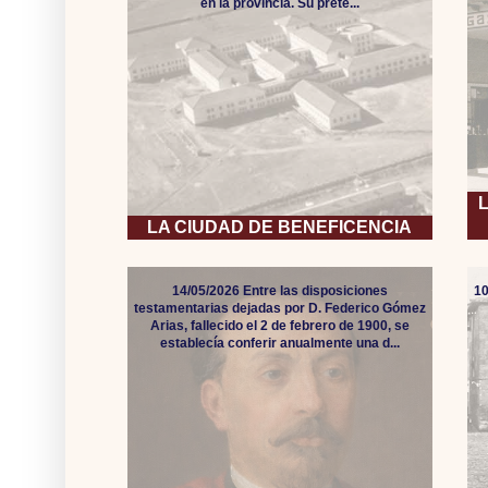
en la provincia. Su prete...
LA CIUDAD DE BENEFICENCIA
14/05/2026 Entre las disposiciones
10
testamentarias dejadas por D. Federico Gómez
Arias, fallecido el 2 de febrero de 1900, se
establecía conferir anualmente una d...