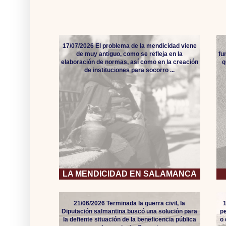
17/07/2026 El problema de la mendicidad viene
de muy antiguo, como se refleja en la
fu
elaboración de normas, así como en la creación
q
de instituciones para socorro ...
LA MENDICIDAD EN SALAMANCA
21/06/2026 Terminada la guerra civil, la
Diputación salmantina buscó una solución para
pe
la defiente situación de la beneficencia pública
o