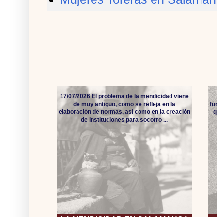
17/07/2026 El problema de la mendicidad viene
de muy antiguo, como se refleja en la
fu
elaboración de normas, así como en la creación
q
de instituciones para socorro ...