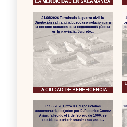
LA MENDICIDAD EN SALAMANCA
21/06/2026 Terminada la guerra civil, la
Diputación salmantina buscó una solución para
pe
la defiente situación de la beneficencia pública
o
en la provincia. Su prete...
LA CIUDAD DE BENEFICENCIA
14/05/2026 Entre las disposiciones
10
testamentarias dejadas por D. Federico Gómez
Arias, fallecido el 2 de febrero de 1900, se
establecía conferir anualmente una d...