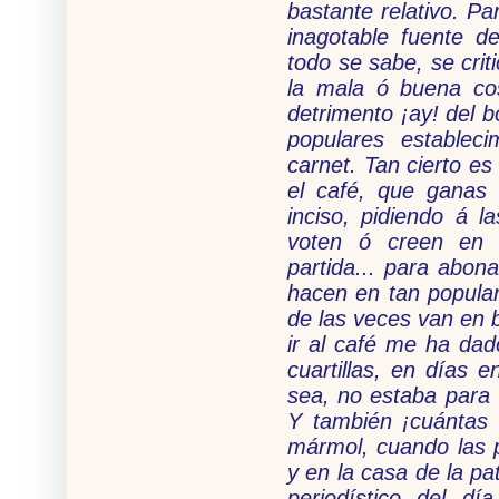
bastante relativo. Pa
inagotable fuente d
todo se sabe, se criti
la mala ó buena cos
detrimento ¡ay! del b
populares establec
carnet. Tan cierto es 
el café, que ganas
inciso, pidiendo á l
voten ó creen en 
partida... para abona
hacen en tan popular
de las veces van en b
ir al café me ha da
cuartillas, en días e
sea, no estaba para 
Y también ¡cuántas 
mármol, cuando las p
y en la casa de la pa
periodístico del d