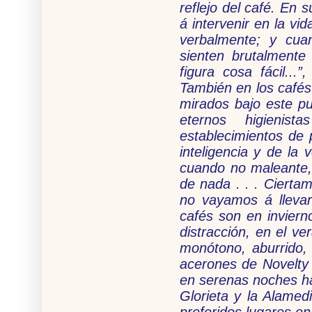
reflejo del café. En 
á intervenir en la vi
verbalmente; y cua
sienten brutalmente
figura cosa fácil..
También en los cafés
mirados bajo este pu
eternos higienis
establecimientos de p
inteligencia y de la 
cuando no maleante, 
de nada . . . Cierta
no vayamos á llevar
cafés son en inviern
distracción, en el ve
monótono, aburrido,
acerones de Novelty 
en serenas noches hay
Glorieta y la Alamed
preferidos lugares e