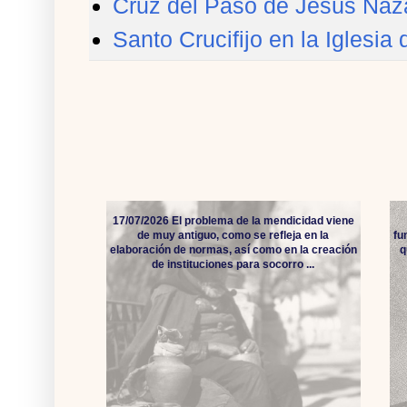
Cruz del Paso de Jesús Naz
Santo Crucifijo en la Iglesi
17/07/2026 El problema de la mendicidad viene
de muy antiguo, como se refleja en la
fu
elaboración de normas, así como en la creación
q
de instituciones para socorro ...