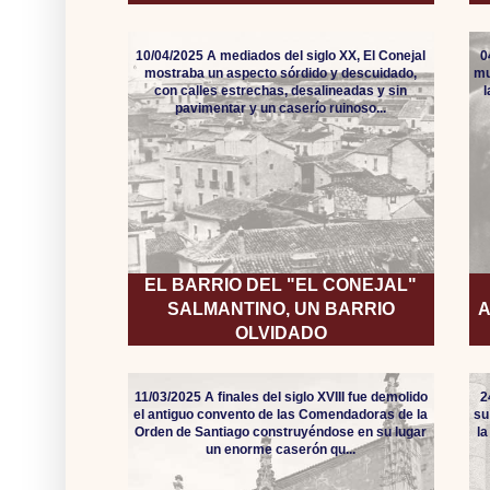
10/04/2025 A mediados del siglo XX, El Conejal
0
mostraba un aspecto sórdido y descuidado,
mu
con calles estrechas, desalineadas y sin
pavimentar y un caserío ruinoso...
EL BARRIO DEL "EL CONEJAL"
SALMANTINO, UN BARRIO
A
OLVIDADO
11/03/2025 A finales del siglo XVIII fue demolido
2
el antiguo convento de las Comendadoras de la
su
Orden de Santiago construyéndose en su lugar
l
un enorme caserón qu...