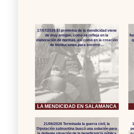
17/07/2026 El problema de la mendicidad viene
de muy antiguo, como se refleja en la
fu
elaboración de normas, así como en la creación
q
de instituciones para socorro ...
LA MENDICIDAD EN SALAMANCA
21/06/2026 Terminada la guerra civil, la
Diputación salmantina buscó una solución para
pe
la defiente situación de la beneficencia pública
o