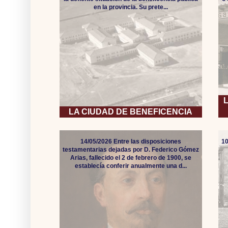
en la provincia. Su prete...
LA CIUDAD DE BENEFICENCIA
14/05/2026 Entre las disposiciones
10
testamentarias dejadas por D. Federico Gómez
Arias, fallecido el 2 de febrero de 1900, se
establecía conferir anualmente una d...