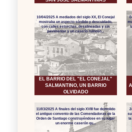
10/04/2025 A mediados del siglo XX, El Conejal
0
mostraba un aspecto sórdido y descuidado,
mu
con calles estrechas, desalineadas y sin
pavimentar y un caserío ruinoso...
EL BARRIO DEL "EL CONEJAL"
SALMANTINO, UN BARRIO
A
OLVIDADO
11/03/2025 A finales del siglo XVIII fue demolido
2
el antiguo convento de las Comendadoras de la
su
Orden de Santiago construyéndose en su lugar
l
un enorme caserón qu...