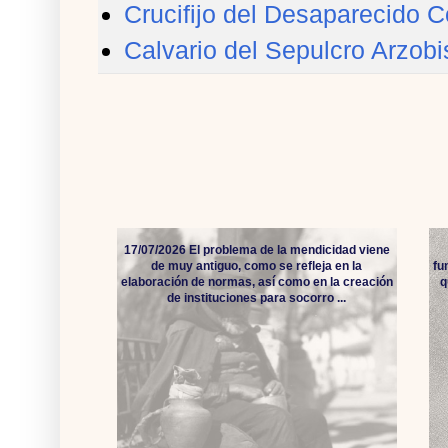
Crucifijo del Desaparecido 
Calvario del Sepulcro Arzobi
17/07/2026 El problema de la mendicidad viene
de muy antiguo, como se refleja en la
fu
elaboración de normas, así como en la creación
q
de instituciones para socorro ...