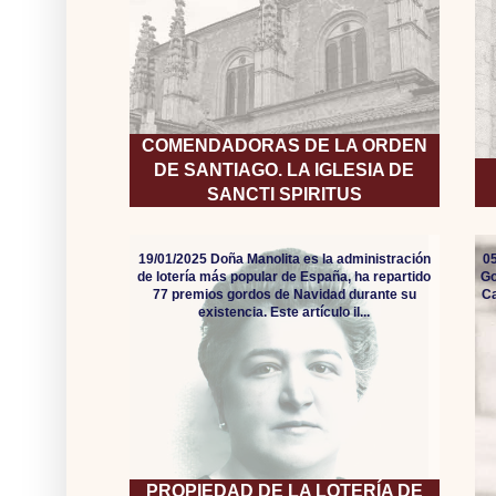
COMENDADORAS DE LA ORDEN
DE SANTIAGO. LA IGLESIA DE
SANCTI SPIRITUS
19/01/2025 Doña Manolita es la administración
05
de lotería más popular de España, ha repartido
Go
77 premios gordos de Navidad durante su
Ca
existencia. Este artículo il...
PROPIEDAD DE LA LOTERÍA DE