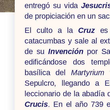
entregó su vida
Jesucri
de propiciación en un sacri
El culto a la
Cruz
es
catacumbas y sale al exte
de su
Invención
por San
edificándose dos templ
basílica del
Martyrium
y
Sepulcro, llegando a E
leccionario de la abadía
Crucis
. En el año 739 e