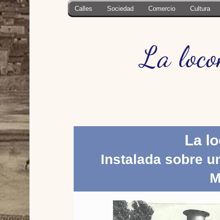
Calles
Sociedad
Comercio
Cultura
La loco
La l
Instalada sobre un
M