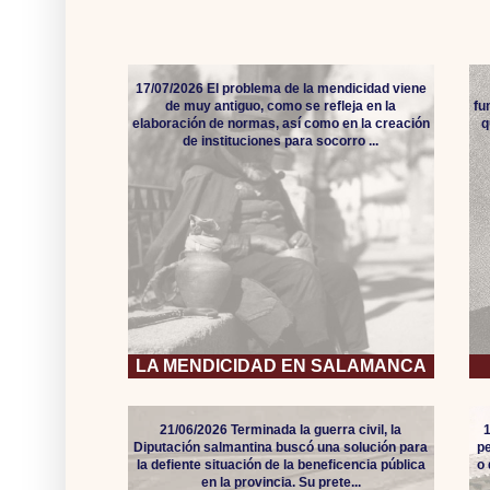
17/07/2026 El problema de la mendicidad viene
de muy antiguo, como se refleja en la
fu
elaboración de normas, así como en la creación
q
de instituciones para socorro ...
LA MENDICIDAD EN SALAMANCA
21/06/2026 Terminada la guerra civil, la
Diputación salmantina buscó una solución para
pe
la defiente situación de la beneficencia pública
o
en la provincia. Su prete...