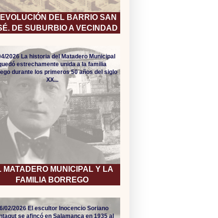
 EVOLUCIÓN DEL BARRIO SAN
SÉ. DE SUBURBIO A VECINDAD
04/2026 La historia del Matadero Municipal
quedó estrechamente unida a la familia
ego durante los primeros 50 años del siglo
XX...
L MATADERO MUNICIPAL Y LA
FAMILIA BORREGO
6/02/2026 El escultor Inocencio Soriano
tagut se afincó en Salamanca en 1935 al