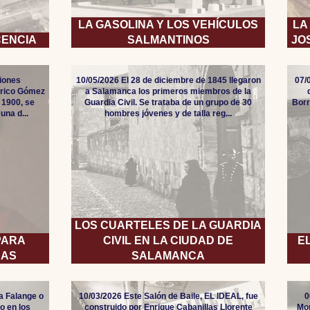
LA GASOLINA Y LOS VEHÍCULOS
LA
CENCIA
SALMANTINOS
JO
ciones
10/05/2026 El 28 de diciembre de 1845 llegaron
07/
erico Gómez
a Salamanca los primeros miembros de la
e 1900, se
Guardia Civil. Se trataba de un grupo de 30
Borr
una d...
hombres jóvenes y de talla reg...
LOS CUARTELES DE LA GUARDIA
PARA
CIVIL EN LA CIUDAD DE
E
RAS
SALAMANCA
la Falange o
10/03/2026 Este Salón de Baile, EL IDEAL, fue
0
o en los
construido por Enrique Cabanillas Llorente
Mon