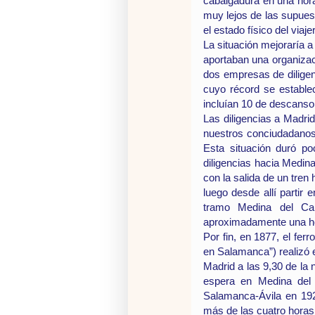
cabalgadura en una hora
muy lejos de las supues
el estado físico del vi
La situación mejoraría a
aportaban una organizac
dos empresas de diligen
cuyo récord se establec
incluían 10 de descans
Las diligencias a Madrid
nuestros conciudadanos se
Esta situación duró po
diligencias hacia Medin
con la salida de un tren
luego desde allí partir 
tramo Medina del Cam
aproximadamente una ho
Por fin, en 1877, el fer
en Salamanca”) realizó 
Madrid a las 9,30 de la
espera en Medina del 
Salamanca-Ávila en 192
más de las cuatro horas