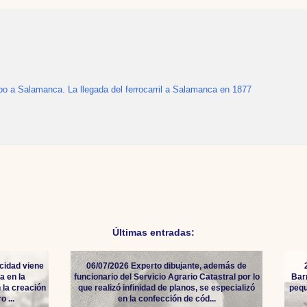
po a Salamanca. La llegada del ferrocarril a Salamanca en 1877
Últimas entradas:
cidad viene
06/07/2026 Experto dibujante, además de
a en la
funcionario del Servicio Agrario Catastral por lo
Bar
 la creación
que realizó infinidad de planos, se especializó
pequ
 ...
en la confección de cód...