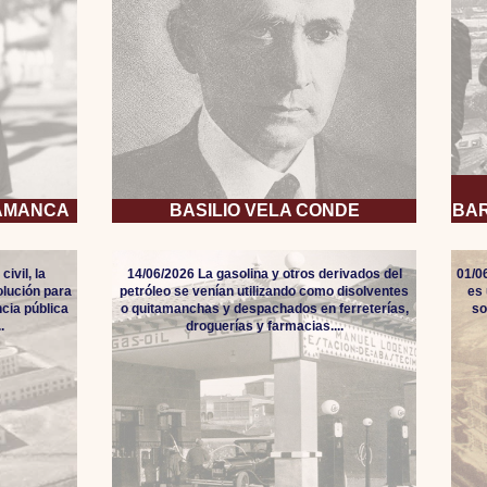
LAMANCA
BASILIO VELA CONDE
BAR
ivil, la
14/06/2026 La gasolina y otros derivados del
01/0
lución para
petróleo se venían utilizando como disolventes
es 
ncia pública
o quitamanchas y despachados en ferreterías,
so
.
droguerías y farmacias....