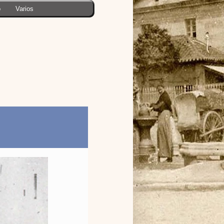
o
Varios