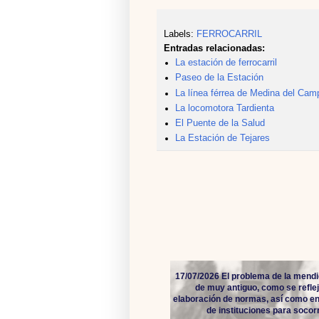
Labels:
FERROCARRIL
Entradas relacionadas:
La estación de ferrocarril
Paseo de la Estación
La línea férrea de Medina del Cam
La locomotora Tardienta
El Puente de la Salud
La Estación de Tejares
17/07/2026 El problema de la mendi
de muy antiguo, como se reflej
elaboración de normas, así como en
de instituciones para socorro