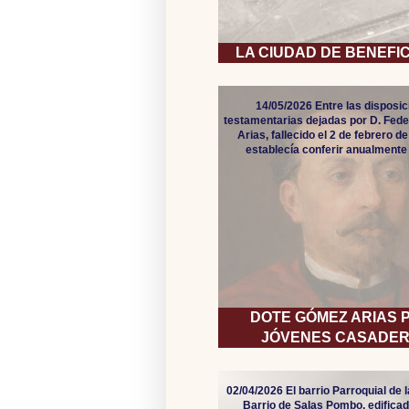
LA CIUDAD DE BENEFI
14/05/2026 Entre las disposi
testamentarias dejadas por D. Fed
Arias, fallecido el 2 de febrero d
establecía conferir anualmente 
DOTE GÓMEZ ARIAS 
JÓVENES CASADE
02/04/2026 El barrio Parroquial de 
Barrio de Salas Pombo, edificad