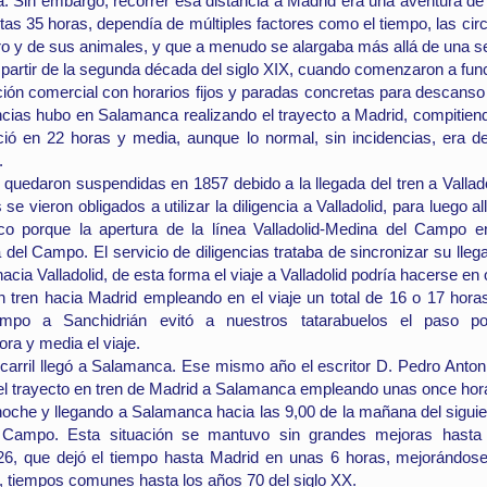
. Sin embargo, recorrer esa distancia a Madrid era una aventura de
tas 35 horas, dependía de múltiples factores como el tiempo, las cir
ajero y de sus animales, y que a menudo se alargaba más allá de una 
 partir de la segunda década del siglo XIX, cuando comenzaron a func
ión comercial con horarios fijos y paradas concretas para descanso 
cias hubo en Salamanca realizando el trayecto a Madrid, compitiend
ió en 22 horas y media, aunque lo normal, sin incidencias, era d
o.
 quedaron suspendidas en 1857 debido a la llegada del tren a Vallado
 vieron obligados a utilizar la diligencia a Valladolid, para luego al
co porque la apertura de la línea Valladolid-Medina del Campo 
a del Campo. El servicio de diligencias trataba de sincronizar su ll
 hacia Valladolid, de esta forma el viaje a Valladolid podría hacerse e
en tren hacia Madrid empleando en el viaje un total de 16 o 17 hora
po a Sanchidrián evitó a nuestros tatarabuelos el paso por 
ra y media el viaje.
rocarril llegó a Salamanca. Ese mismo año el escritor D. Pedro Anto
el trayecto en tren de Madrid a Salamanca empleando unas once hor
 noche y llegando a Salamanca hacia las 9,00 de la mañana del siguie
Campo. Esta situación se mantuvo sin grandes mejoras hasta l
6, que dejó el tiempo hasta Madrid en unas 6 horas, mejorándos
, tiempos comunes hasta los años 70 del siglo XX.