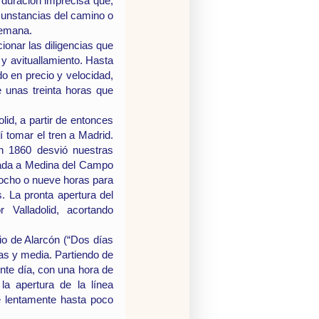
 duración imprecisa que,
cunstancias del camino o
semana.
ionar las diligencias que
y avituallamiento. Hasta
o en precio y velocidad,
e unas treinta horas que
lid, a partir de entonces
lí tomar el tren a Madrid.
en 1860 desvió nuestras
egada a Medina del Campo
n ocho o nueve horas para
s. La pronta apertura del
Valladolid, acortando
nio de Alarcón (“Dos días
as y media. Partiendo de
nte día, con una hora de
a apertura de la línea
e lentamente hasta poco