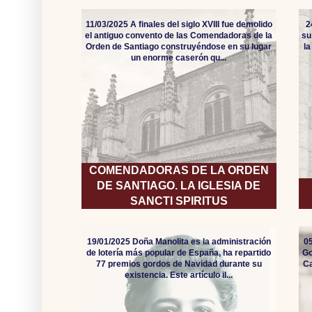
11/03/2025 A finales del siglo XVIII fue demolido
2
el antiguo convento de las Comendadoras de la
su
Orden de Santiago construyéndose en su lugar
l
un enorme caserón qu...
COMENDADORAS DE LA ORDEN
DE SANTIAGO. LA IGLESIA DE
SANCTI SPIRITUS
19/01/2025 Doña Manolita es la administración
05
de lotería más popular de España, ha repartido
Go
77 premios gordos de Navidad durante su
Ca
existencia. Este artículo il...