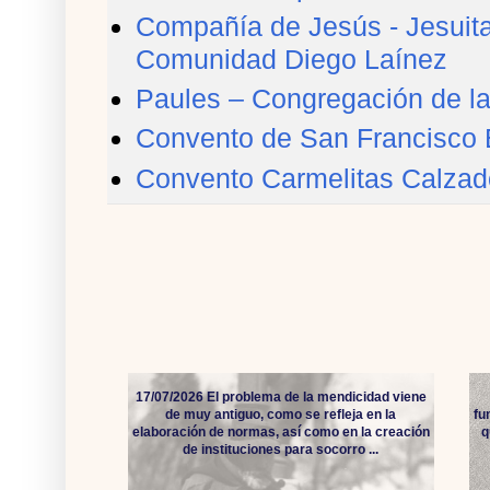
Compañía de Jesús - Jesuita
Comunidad Diego Laínez
Paules – Congregación de l
Convento de San Francisco 
Convento Carmelitas Calzad
17/07/2026 El problema de la mendicidad viene
de muy antiguo, como se refleja en la
fu
elaboración de normas, así como en la creación
q
de instituciones para socorro ...