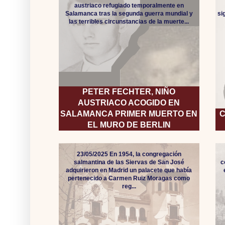
austriaco refugiado temporalmente en
Salamanca tras la segunda guerra mundial y
si
las terribles circunstancias de la muerte...
PETER FECHTER, NIÑO
AUSTRIACO ACOGIDO EN
SALAMANCA PRIMER MUERTO EN
C
EL MURO DE BERLIN
23/05/2025 En 1954, la congregación
salmantina de las Siervas de San José
c
adquirieron en Madrid un palacete que había
pertenecido a Carmen Ruiz Moragas como
reg...