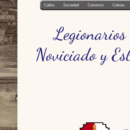
Calles
Sociedad
Comercio
Cultura
Legionarios
Noviciado y Es