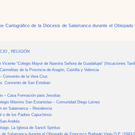
me Cartográfico de la Diócesis de Salamanca durante el Obispado
IEJO
,
RELIGIÓN
 Vicente “Colegio Mayor de Nuestra Señora de Guadalupe” (Vocaciones Tard
armelitas de la Provincia de Aragón, Castilla y Valencia
– Convento de la Vera Cruz
os. Convento de San Esteban
cio – Casa Formación para Jesuitas
olegio Máximo San Estanislao – Comunidad Diego Laínez
ón en Salamanca – Residencia
l o de los Padres Capuchinos
 San Andrés
ago. La Iglesia de Sancti Spiritus
is de Salamanca durante el Obispado de Francisco Barbado Viejo O.P. (1943-