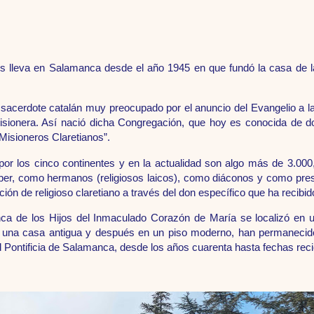
os lleva en Salamanca desde el año 1945 en que fundó la casa de l
 sacerdote catalán muy preocupado por el anuncio del Evangelio a la
isionera. Así nació dicha Congregación, que hoy es conocida de d
isioneros Claretianos”.
por los cinco continentes y en la actualidad son algo más de 3.00
aber, como hermanos (religiosos laicos), como diáconos y como pres
ión de religioso claretiano a través del don específico que ha recibid
a de los Hijos del Inmaculado Corazón de María se localizó en un
en una casa antigua y después en un piso moderno, han permanecido
 Pontificia de Salamanca, desde los años cuarenta hasta fechas reci