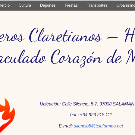
ercio
Cultura
Deportes
Fiestas
Transportes
Urbanism
eros Claretianos – Hi
culado Corazón de 
Ubicación: Calle Silencio, 5-7. 37008 SALAMA
Telf.: +34 923 218 111
E-mail:
silencio5@telefomica.net