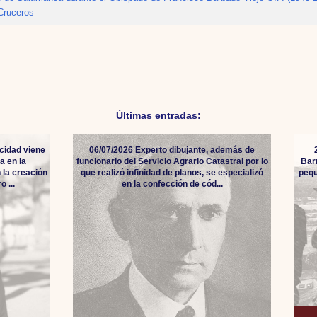
 Cruceros
Últimas entradas:
cidad viene
06/07/2026 Experto dibujante, además de
a en la
funcionario del Servicio Agrario Catastral por lo
Bar
 la creación
que realizó infinidad de planos, se especializó
pequ
 ...
en la confección de cód...