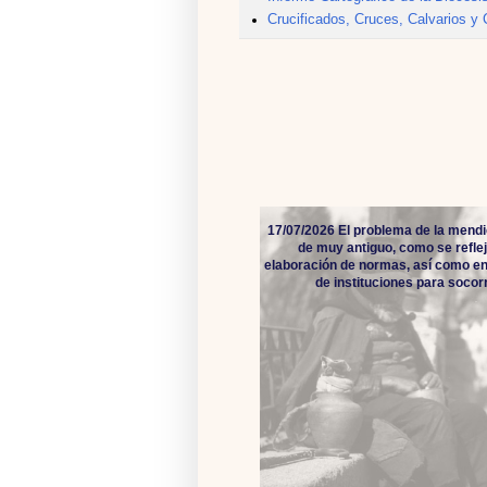
Crucificados, Cruces, Calvarios y
17/07/2026 El problema de la mendi
de muy antiguo, como se reflej
elaboración de normas, así como en
de instituciones para socorro