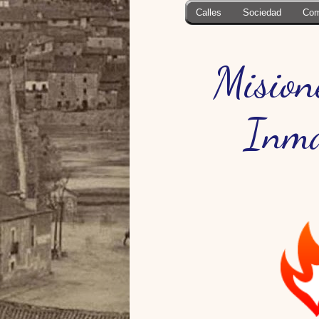
Calles
Sociedad
Com
Mision
Inma