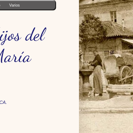
o
Varios
jos del
María
NCA.