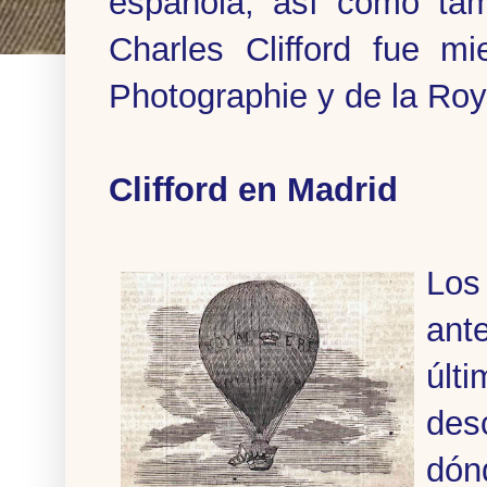
española, así como tamb
Charles Clifford fue m
Photographie y de la Roy
Clifford en Madrid
Los
ant
últ
des
dón