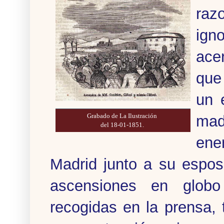
raz
ign
ace
que
un 
Grabado de La Ilustración
mad
del 18-01-1851.
ene
Madrid junto a su espos
ascensiones en globo 
recogidas en la prensa,