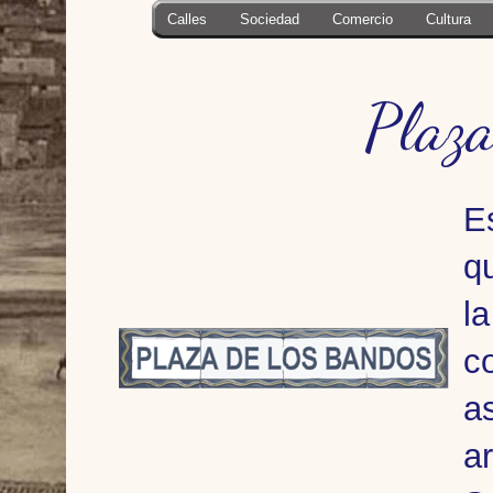
Calles
Sociedad
Comercio
Cultura
Plaza
E
q
l
c
a
a