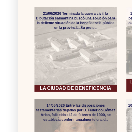
21/06/2026 Terminada la guerra civil, la
Diputación salmantina buscó una solución para
pe
la defiente situación de la beneficencia pública
o
en la provincia. Su prete...
LA CIUDAD DE BENEFICENCIA
14/05/2026 Entre las disposiciones
10
testamentarias dejadas por D. Federico Gómez
Arias, fallecido el 2 de febrero de 1900, se
establecía conferir anualmente una d...