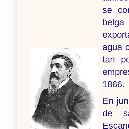
se co
belga 
export
agua c
tan p
empres
1866.
En jun
de s
Escan