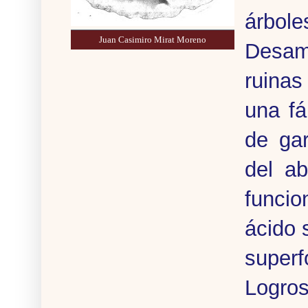
árbole
Juan Casimiro Mirat Moreno
Desam
ruinas
una fá
de ga
del a
funci
ácido 
superf
Logros