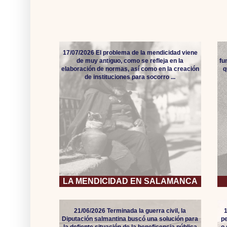
17/07/2026 El problema de la mendicidad viene
de muy antiguo, como se refleja en la
fu
elaboración de normas, así como en la creación
q
de instituciones para socorro ...
LA MENDICIDAD EN SALAMANCA
21/06/2026 Terminada la guerra civil, la
Diputación salmantina buscó una solución para
pe
la defiente situación de la beneficencia pública
o