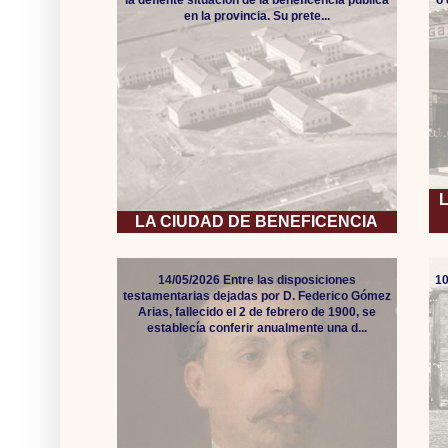
en la provincia. Su prete...
LA CIUDAD DE BENEFICENCIA
14/05/2026 Entre las disposiciones
10
testamentarias dejadas por D. Federico Gómez
Arias, fallecido el 2 de febrero de 1900, se
establecía conferir anualmente una d...