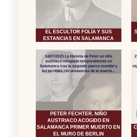
EL ESCULTOR FOLÍA Y SUS
ESTANCIAS EN SALAMANCA
14/07/2025 La historia de Peter un niño
2
austriaco refugiado temporalmente en
Salamanca tras la segunda guerra mundial y
si
las terribles circunstancias de la muerte...
PETER FECHTER, NIÑO
AUSTRIACO ACOGIDO EN
SALAMANCA PRIMER MUERTO EN
C
EL MURO DE BERLIN