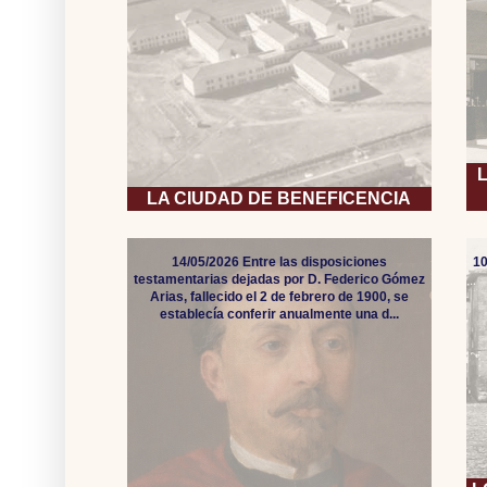
LA CIUDAD DE BENEFICENCIA
14/05/2026 Entre las disposiciones
10
testamentarias dejadas por D. Federico Gómez
Arias, fallecido el 2 de febrero de 1900, se
establecía conferir anualmente una d...