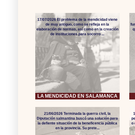
17/07/2026 El problema de la mendicidad viene
de muy antiguo, como se refleja en la
fu
elaboración de normas, así como en la creación
q
de instituciones para socorro ...
LA MENDICIDAD EN SALAMANCA
21/06/2026 Terminada la guerra civil, la
Diputación salmantina buscó una solución para
pe
la defiente situación de la beneficencia pública
o
en la provincia. Su prete...