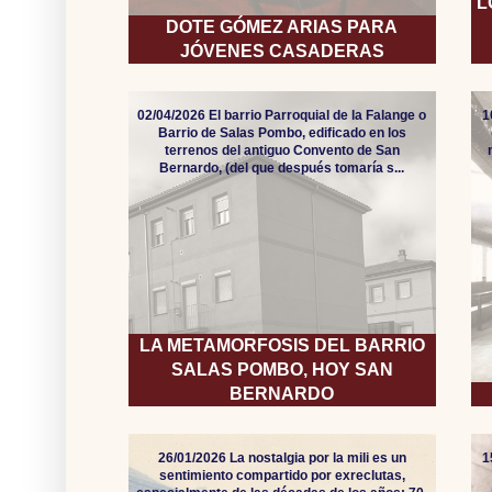
L
DOTE GÓMEZ ARIAS PARA
JÓVENES CASADERAS
02/04/2026 El barrio Parroquial de la Falange o
1
Barrio de Salas Pombo, edificado en los
terrenos del antiguo Convento de San
Bernardo, (del que después tomaría s...
LA METAMORFOSIS DEL BARRIO
SALAS POMBO, HOY SAN
BERNARDO
26/01/2026 La nostalgia por la mili es un
1
sentimiento compartido por exreclutas,