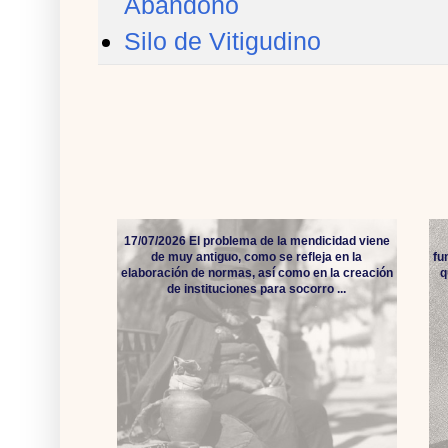
Abandono
Silo de Vitigudino
17/07/2026 El problema de la mendicidad viene
de muy antiguo, como se refleja en la
fu
elaboración de normas, así como en la creación
q
de instituciones para socorro ...