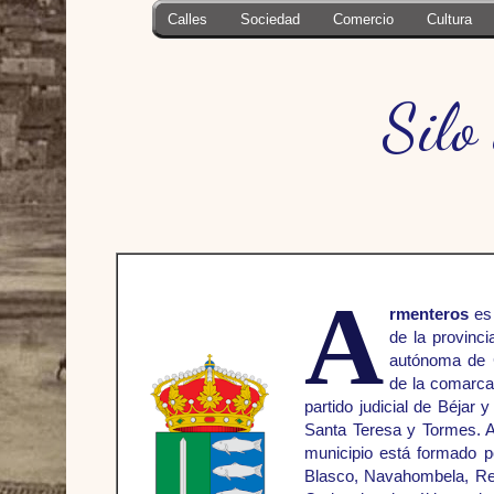
Calles
Sociedad
Comercio
Cultura
Silo
A
rmenteros
es 
de la provinc
autónoma de C
de la comarca 
partido judicial de Béja
Santa Teresa y Tormes. 
municipio está formado po
Blasco, Navahombela, Rev