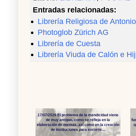
Entradas relacionadas:
Librería Religiosa de Antoni
Photoglob Zürich AG
Librería de Cuesta
Librería Viuda de Calón e Hi
17/07/2026 El problema de la mendicidad viene
de muy antiguo, como se refleja en la
fu
elaboración de normas, así como en la creación
q
de instituciones para socorro ...