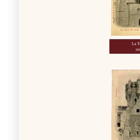
La T
si