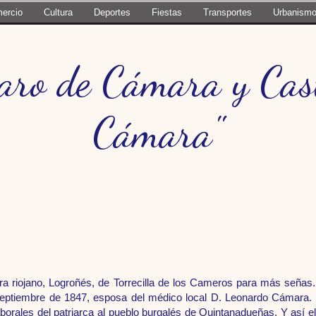
ercio
Cultura
Deportes
Fiestas
Transportes
Urbanism
aro de Cámara y Cast
Cámara"
ra riojano, Logroñés, de Torrecilla de los Cameros para más señas.
eptiembre de 1847, esposa del médico local D. Leonardo Cámara. L
aborales del patriarca al pueblo burgalés de Quintanadueñas. Y así e