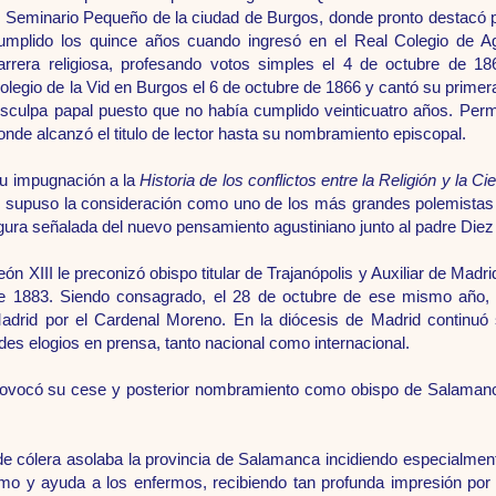
l Seminario Pequeño de la ciudad de Burgos, donde pronto destacó p
umplido los quince años cuando ingresó en el Real Colegio de Ag
arrera religiosa, profesando votos simples el 4 de octubre de 1
olegio de la Vid en Burgos el 6 de octubre de 1866 y cantó su prime
isculpa papal puesto que no había cumplido veinticuatro años. Perma
onde alcanzó el titulo de lector hasta su nombramiento episcopal.
u impugnación a la
Historia de los conflictos entre la Religión y la Ci
e supuso la consideración como uno de los más grandes polemistas ca
igura señalada del nuevo pensamiento agustiniano junto al padre Die
eón XIII le preconizó obispo titular de Trajanópolis y Auxiliar de Madri
e 1883. Siendo consagrado, el 28 de octubre de ese mismo año, 
adrid por el Cardenal Moreno. En la diócesis de Madrid continuó 
ndes elogios en prensa, tanto nacional como internacional.
ovocó su cese y posterior nombramiento como obispo de Salamanca,
 cólera asolaba la provincia de Salamanca incidiendo especialmente
mo y ayuda a los enfermos, recibiendo tan profunda impresión por 