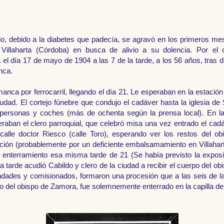
ado, debido a la diabetes que padecía, se agravó en los primeros m
 Villaharta (Córdoba) en busca de alivio a su dolencia. Por el c
l día 17 de mayo de 1904 a las 7 de la tarde, a los 56 años, tras 
anca.
nca por ferrocarril, llegando el día 21. Le esperaban en la estación
udad. El cortejo fúnebre que condujo el cadáver hasta la iglesia d
personas y coches (más de ochenta según la prensa local). En la 
speraban el clero parroquial, que celebró misa una vez entrado el cadá
alle doctor Riesco (calle Toro), esperando ver los restos del obi
ión (probablemente por un deficiente embalsamamiento en Villaharta
l enterramiento esa misma tarde de 21 (Se había previsto la exposi
la tarde acudió Cabildo y clero de la ciudad a recibir el cuerpo del obi
ndades y comisionados, formaron una procesión que a las seis de la
so del obispo de Zamora, fue solemnemente enterrado en la capilla d