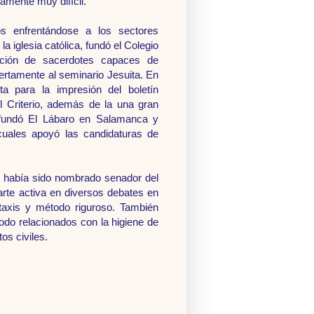
amente muy difícil.
s enfrentándose a los sectores
la iglesia católica, fundó el Colegio
ación de sacerdotes capaces de
ertamente al seminario Jesuita. En
ta para la impresión del boletín
l Criterio, además de la una gran
e fundó El Lábaro en Salamanca y
cuales apoyó las candidaturas de
a, había sido nombrado senador del
parte activa en diversos debates en
taxis y método riguroso. También
odo relacionados con la higiene de
os civiles.