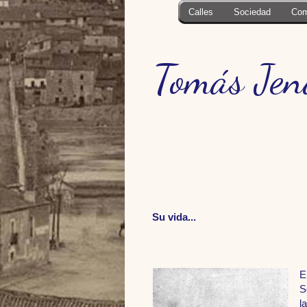
Calles
Sociedad
Com
Tomás Jen
Su vida...
E
S
l