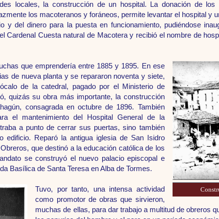
ades locales, la construcción de un hospital. La donación de los 
cazmente los macoteranos y foráneos, permite levantar el hospital y 
io y del dinero para la puesta en funcionamiento, pudiéndose inau
el Cardenal Cuesta natural de Macotera y recibió el nombre de hospi
muchas que emprendería entre 1885 y 1895. En ese
ias de nueva planta y se repararon noventa y siete,
calo de la catedral, pagado por el Ministerio de
, quizás su obra más importante, la construcción
ahagún, consagrada en octubre de 1896. También
ara el mantenimiento del Hospital General de la
traba a punto de cerrar sus puertas, sino también
 edificio. Reparó la antigua iglesia de San Isidro
e Obreros, que destinó a la educación católica de los
ndato se construyó el nuevo palacio episcopal e
bada Basílica de Santa Teresa en Alba de Tormes.
Tuvo, por tanto, una intensa actividad
Constr
como promotor de obras que sirvieron,
muchas de ellas, para dar trabajo a multitud de obreros 