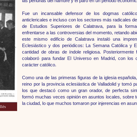
las penurias del hambre y el paro en un periodo económic
Fue un incansable defensor de los dogmas católico
anticlericales e incluso con los sectores más radicales de 
de Estudios Superiores de Calatrava, para la form
enfrentarse a las controversias del momento, retando abi
este mismo edificio de Calatrava instaló una impren
Eclesiástico y dos periódicos: La Semana Católica y E
cantidad de obras de índole religiosa. Posteriorment
colaboró para fundar El Universo en Madrid, con los 
carácter católico.
Como una de las primeras figuras de la iglesia español
reino por la provincia eclesiástica de Valladolid y tomó 
los que destacó como un gran orador, de perfecta sin
formó muchas veces opinión en asuntos locales, sobre t
la ciudad, lo que muchos tomaron por injerencias en asunt
llés