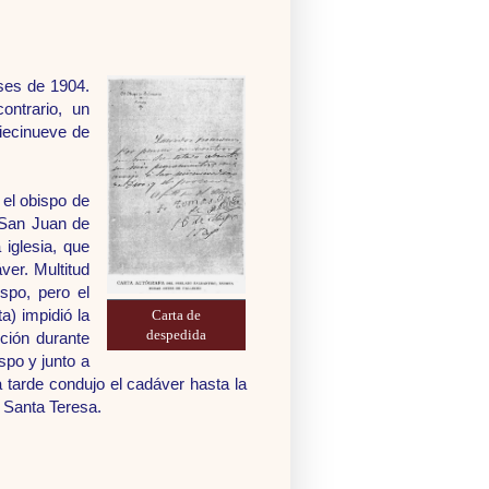
eses de 1904.
ontrario, un
diecinueve de
 el obispo de
e San Juan de
iglesia, que
ver. Multitud
spo, pero el
) impidió la
Carta de
despedida
ción durante
spo y junto a
 tarde condujo el cadáver hasta la
e Santa Teresa.