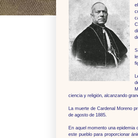
e
c
c
C
d
d
S
l
f
L
d
M
ciencia y religión, alcanzando gra
La muerte de Cardenal Moreno pr
de agosto de 1885.
En aquel momento una epidemia de
este pueblo para proporcionar áni