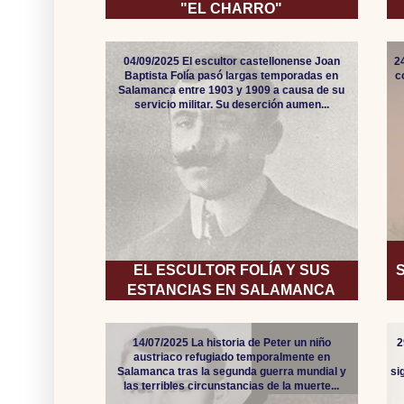
"EL CHARRO"
04/09/2025 El escultor castellonense Joan
2
Baptista Folía pasó largas temporadas en
c
Salamanca entre 1903 y 1909 a causa de su
servicio militar. Su deserción aumen...
EL ESCULTOR FOLÍA Y SUS
ESTANCIAS EN SALAMANCA
14/07/2025 La historia de Peter un niño
2
austriaco refugiado temporalmente en
Salamanca tras la segunda guerra mundial y
si
las terribles circunstancias de la muerte...