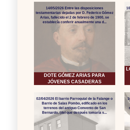
14/05/2026 Entre las disposiciones
10
testamentarias dejadas por D. Federico Gómez
Arias, fallecido el 2 de febrero de 1900, se
establecía conferir anualmente una d...
L
DOTE GÓMEZ ARIAS PARA
JÓVENES CASADERAS
02/04/2026 El barrio Parroquial de la Falange o
1
Barrio de Salas Pombo, edificado en los
terrenos del antiguo Convento de San
Bernardo, (del que después tomaría s...